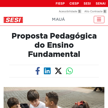
Observação:
FIESP
CIESP
SESI
SENAI
este
Acessibilidade
5
Alto Contraste
6
site
MAUÁ
inclui
um
sistema
Proposta Pedagógica
de
acessibilidade.
do Ensino
Fundamental