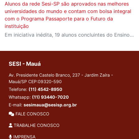
Alunos da rede Sesi-SP são aprovados nas melhores
universidades do mundo e contam com bolsa integral
com o Programa Passaporte para o Futuro da
instituição
Em iniciativa inédita, 19 alunos concluintes do Ensino Médio da rede Sesi-SP vão realizar o sonho de fazer graduação nas áreas da engenharia, inovação, tecnologia e ciências aplicadas, em universidades renomadas como Harvard.
SESI - Mauá
Av. Presidente Castelo Branco, 237 - Jardim Zaíra -
Mauá/SP
CEP:09320-590
Telefone:
(11) 4542-8950
Whatsapp:
(11) 93440-7020
E-mail:
sesimaua@sesisp.org.br
FALE CONOSCO
TRABALHE CONOSCO
IMPRENSA