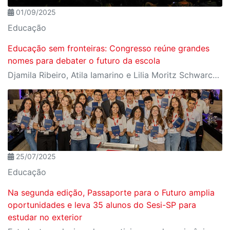
01/09/2025
Educação
Educação sem fronteiras: Congresso reúne grandes
nomes para debater o futuro da escola
Djamila Ribeiro, Atila Iamarino e Lilia Moritz Schwarcz estão entre os destaques da programação
25/07/2025
Educação
Na segunda edição, Passaporte para o Futuro amplia
oportunidades e leva 35 alunos do Sesi-SP para
estudar no exterior