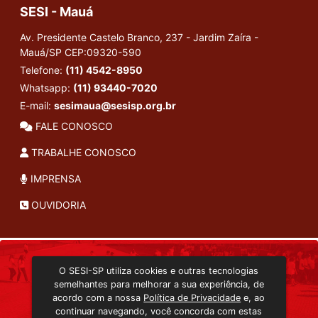
SESI - Mauá
Av. Presidente Castelo Branco, 237 - Jardim Zaíra -
Mauá/SP
CEP:09320-590
Telefone:
(11) 4542-8950
Whatsapp:
(11) 93440-7020
E-mail:
sesimaua@sesisp.org.br
FALE CONOSCO
TRABALHE CONOSCO
IMPRENSA
OUVIDORIA
INSTITUCIONAL
O SESI-SP utiliza cookies e outras tecnologias
TRANSMISSÃO ON-LINE
semelhantes para melhorar a sua experiência, de
EDITORA SESI-SP
acordo com a nossa
Política de Privacidade
e, ao
CONSULTA AO ACERVO
continuar navegando, você concorda com estas