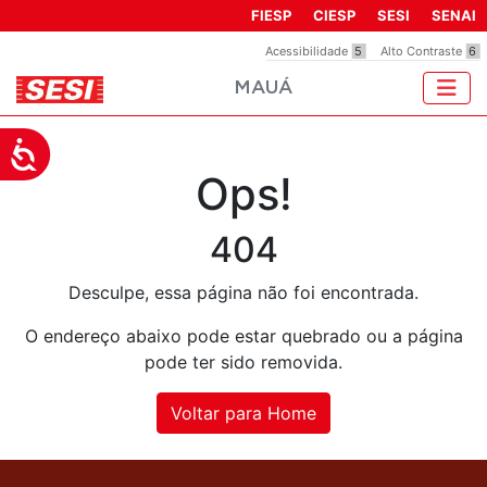
Observação:
FIESP
CIESP
SESI
SENAI
este
Acessibilidade
5
Alto Contraste
6
site
MAUÁ
inclui
um
sistema
Acessibilidade
de
Ops!
acessibilidade.
404
Desculpe, essa página não foi encontrada.
O endereço abaixo pode estar quebrado ou a página
pode ter sido removida.
Voltar para Home